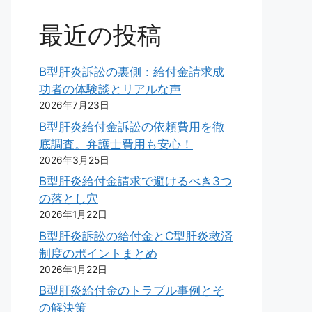
最近の投稿
B型肝炎訴訟の裏側：給付金請求成
功者の体験談とリアルな声
2026年7月23日
B型肝炎給付金訴訟の依頼費用を徹
底調査。弁護士費用も安心！
2026年3月25日
B型肝炎給付金請求で避けるべき3つ
の落とし穴
2026年1月22日
B型肝炎訴訟の給付金とC型肝炎救済
制度のポイントまとめ
2026年1月22日
B型肝炎給付金のトラブル事例とそ
の解決策