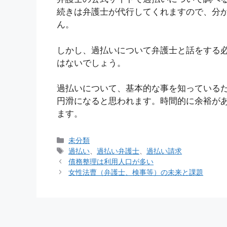
続きは弁護士が代行してくれますので、分
ん。
しかし、過払いについて弁護士と話をする
はないでしょう。
過払いについて、基本的な事を知っている
円滑になると思われます。時間的に余裕が
ます。
カ
未分類
テ
タ
過払い
、
過払い弁護士
、
過払い請求
ゴ
グ
債務整理は利用人口が多い
リ
女性法曹（弁護士、検事等）の未来と課題
ー