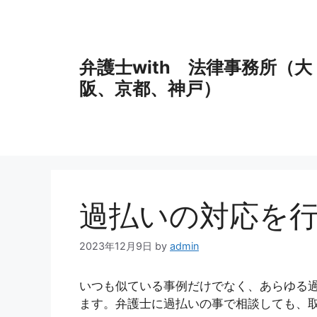
コ
ン
テ
ン
弁護士with 法律事務所（大
ツ
阪、京都、神戸）
へ
ス
キ
ッ
プ
過払いの対応を
2023年12月9日
by
admin
いつも似ている事例だけでなく、あらゆる
ます。弁護士に過払いの事で相談しても、