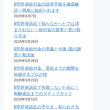
B型肝炎給付金の請求手順を徹底解
説！簡単に始められます
2025年6月7日
B型肝炎訴訟？知らなかったでは済
まされない！給付金の真実と受け取
り方法
2025年5月26日
B型肝炎給付金の意義と今後-国の謝
罪と救済策
2025年5月26日
B型肝炎給付金、受給までの期間を
短縮するプロの技
2025年5月23日
B型肝炎訴訟で失敗しないために！
和解成立までのステップガイド
2025年5月12日
B型肝炎訴訟の手引き：知られざる