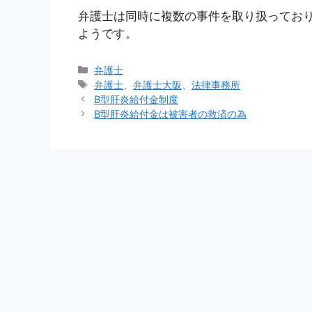
弁護士は同時に複数の事件を取り扱ってお
ようです。
カ
弁護士
テ
タ
弁護士
、
弁護士大阪
、
法律事務所
ゴ
グ
B型肝炎給付金制度
リ
B型肝炎給付金は被害者の救済の為
ー