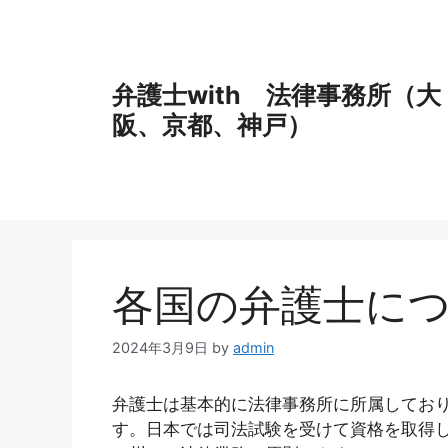
コ
ン
テ
ン
弁護士with 法律事務所（大
ツ
阪、京都、神戸）
へ
ス
キ
ッ
プ
各国の弁護士に
2024年3月9日
by
admin
弁護士は基本的に法律事務所に所属してお
す。日本では司法試験を受けて資格を取得