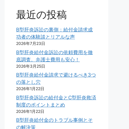
最近の投稿
B型肝炎訴訟の裏側：給付金請求成
功者の体験談とリアルな声
2026年7月23日
B型肝炎給付金訴訟の依頼費用を徹
底調査。弁護士費用も安心！
2026年3月25日
B型肝炎給付金請求で避けるべき3つ
の落とし穴
2026年1月22日
B型肝炎訴訟の給付金とC型肝炎救済
制度のポイントまとめ
2026年1月22日
B型肝炎給付金のトラブル事例とそ
の解決策