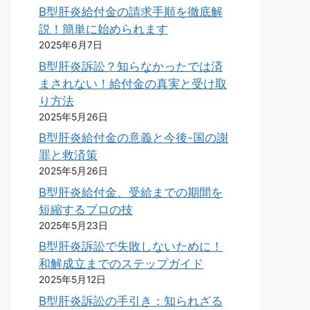
B型肝炎給付金の請求手順を徹底解
説！簡単に始められます
2025年6月7日
B型肝炎訴訟？知らなかったでは済
まされない！給付金の真実と受け取
り方法
2025年5月26日
B型肝炎給付金の意義と今後-国の謝
罪と救済策
2025年5月26日
B型肝炎給付金、受給までの期間を
短縮するプロの技
2025年5月23日
B型肝炎訴訟で失敗しないために！
和解成立までのステップガイド
2025年5月12日
B型肝炎訴訟の手引き：知られざる