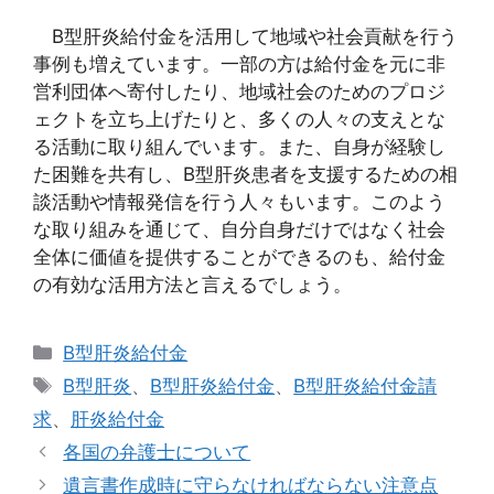
B型肝炎給付金を活用して地域や社会貢献を行う
事例も増えています。一部の方は給付金を元に非
営利団体へ寄付したり、地域社会のためのプロジ
ェクトを立ち上げたりと、多くの人々の支えとな
る活動に取り組んでいます。また、自身が経験し
た困難を共有し、B型肝炎患者を支援するための相
談活動や情報発信を行う人々もいます。このよう
な取り組みを通じて、自分自身だけではなく社会
全体に価値を提供することができるのも、給付金
の有効な活用方法と言えるでしょう。
カ
B型肝炎給付金
テ
タ
B型肝炎
、
B型肝炎給付金
、
B型肝炎給付金請
ゴ
グ
求
、
肝炎給付金
リ
各国の弁護士について
ー
遺言書作成時に守らなければならない注意点