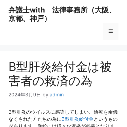
コ
弁護士with 法律事務所（大阪、
ン
京都、神戸）
テ
ン
メ
ツ
へ
ス
ニ
キ
ッ
B型肝炎給付金は被
ュ
プ
害者の救済の為
ー
2024年3月9日
by
admin
B型肝炎のウイルスに感染してしまい、治療を余儀
なくされた方たちの為に
B型肝炎給付金
というもの
があります。受給には様々な資格が必要となりま