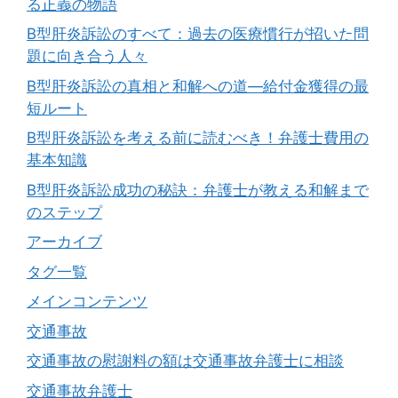
る正義の物語
B型肝炎訴訟のすべて：過去の医療慣行が招いた問
題に向き合う人々
B型肝炎訴訟の真相と和解への道―給付金獲得の最
短ルート
B型肝炎訴訟を考える前に読むべき！弁護士費用の
基本知識
B型肝炎訴訟成功の秘訣：弁護士が教える和解まで
のステップ
アーカイブ
タグ一覧
メインコンテンツ
交通事故
交通事故の慰謝料の額は交通事故弁護士に相談
交通事故弁護士