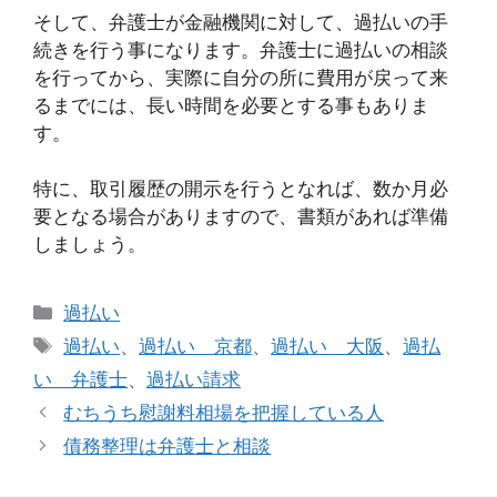
そして、弁護士が金融機関に対して、過払いの手
続きを行う事になります。弁護士に過払いの相談
を行ってから、実際に自分の所に費用が戻って来
るまでには、長い時間を必要とする事もありま
す。
特に、取引履歴の開示を行うとなれば、数か月必
要となる場合がありますので、書類があれば準備
しましょう。
カ
過払い
テ
タ
過払い
、
過払い 京都
、
過払い 大阪
、
過払
ゴ
グ
い 弁護士
、
過払い請求
リ
むちうち慰謝料相場を把握している人
ー
債務整理は弁護士と相談