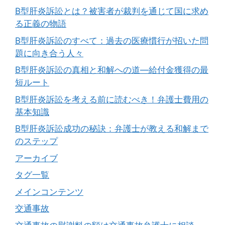
B型肝炎訴訟とは？被害者が裁判を通じて国に求め
る正義の物語
B型肝炎訴訟のすべて：過去の医療慣行が招いた問
題に向き合う人々
B型肝炎訴訟の真相と和解への道―給付金獲得の最
短ルート
B型肝炎訴訟を考える前に読むべき！弁護士費用の
基本知識
B型肝炎訴訟成功の秘訣：弁護士が教える和解まで
のステップ
アーカイブ
タグ一覧
メインコンテンツ
交通事故