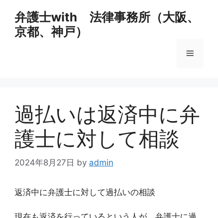
コ
弁護士with 法律事務所（大阪、
ン
京都、神戸）
テ
ン
メ
ツ
へ
ス
ニ
キ
ッ
過払いは返済中に弁
ュ
プ
護士に対して相談
ー
2024年8月27日
by
admin
返済中に弁護士に対して過払いの相談
現在も返済を行っているという人が、弁護士に過