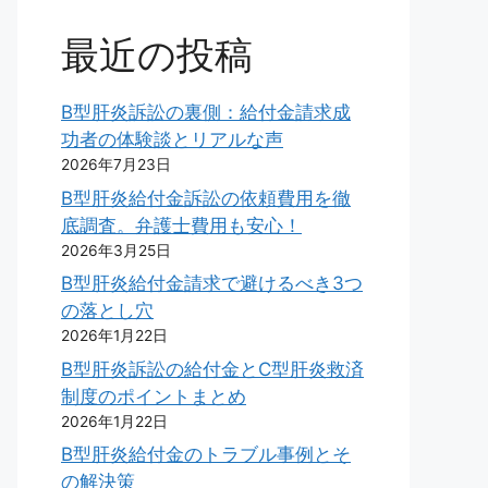
最近の投稿
B型肝炎訴訟の裏側：給付金請求成
功者の体験談とリアルな声
2026年7月23日
B型肝炎給付金訴訟の依頼費用を徹
底調査。弁護士費用も安心！
2026年3月25日
B型肝炎給付金請求で避けるべき3つ
の落とし穴
2026年1月22日
B型肝炎訴訟の給付金とC型肝炎救済
制度のポイントまとめ
2026年1月22日
B型肝炎給付金のトラブル事例とそ
の解決策