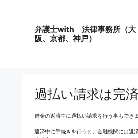
コ
ン
テ
ン
弁護士with 法律事務所（大
ツ
阪、京都、神戸）
へ
ス
キ
ッ
プ
過払い請求は完
借金の返済中に過払い請求を行う事もでき
返済中に手続きを行うと、金融機関には返