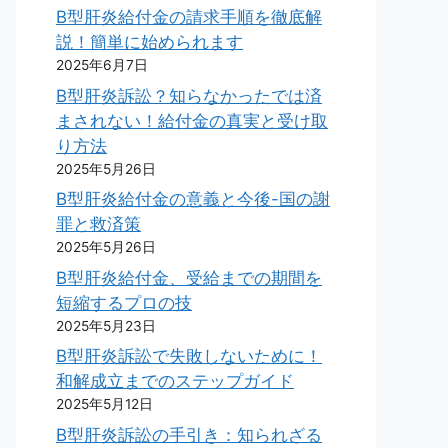
B型肝炎給付金の請求手順を徹底解
説！簡単に始められます
2025年6月7日
B型肝炎訴訟？知らなかったでは済
まされない！給付金の真実と受け取
り方法
2025年5月26日
B型肝炎給付金の意義と今後-国の謝
罪と救済策
2025年5月26日
B型肝炎給付金、受給までの期間を
短縮するプロの技
2025年5月23日
B型肝炎訴訟で失敗しないために！
和解成立までのステップガイド
2025年5月12日
B型肝炎訴訟の手引き：知られざる