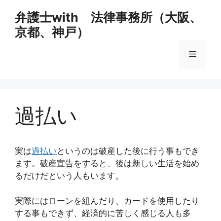
コ
弁護士with 法律事務所（大阪、
ン
京都、神戸）
テ
ン
メ
ツ
へ
ス
ニ
キ
ッ
過払い
ュ
プ
ー
実は
過払い
というのは破産した後に行う事もでき
ます。破産宣告をすると、後は新しい生活を始め
るだけだという人もいます。
実際にはローンを組んだり、カードを使用したり
する事もできず、経済的に苦しく感じる人も多