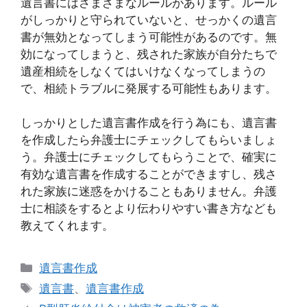
遺言書にはさまざまなルールがあります。ルール
がしっかりと守られていないと、せっかくの遺言
書が無効となってしまう可能性があるのです。無
効になってしまうと、残された家族が自分たちで
遺産相続をしなくてはいけなくなってしまうの
で、相続トラブルに発展する可能性もあります。
しっかりとした遺言書作成を行う為にも、遺言書
を作成したら弁護士にチェックしてもらいましょ
う。弁護士にチェックしてもらうことで、確実に
有効な遺言書を作成することができますし、残さ
れた家族に迷惑をかけることもありません。弁護
士に相談をするとより伝わりやすい書き方なども
教えてくれます。
カ
遺言書作成
テ
タ
遺言書
、
遺言書作成
ゴ
グ