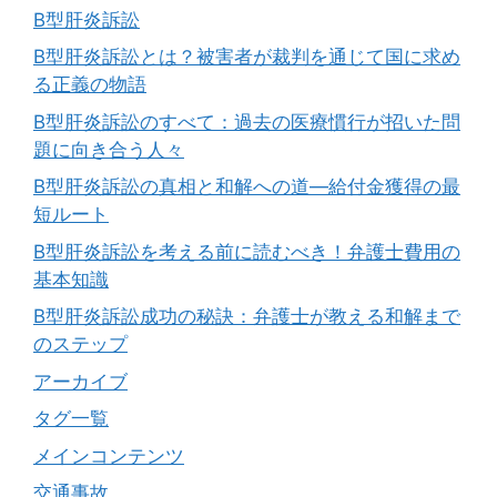
B型肝炎訴訟
B型肝炎訴訟とは？被害者が裁判を通じて国に求め
る正義の物語
B型肝炎訴訟のすべて：過去の医療慣行が招いた問
題に向き合う人々
B型肝炎訴訟の真相と和解への道―給付金獲得の最
短ルート
B型肝炎訴訟を考える前に読むべき！弁護士費用の
基本知識
B型肝炎訴訟成功の秘訣：弁護士が教える和解まで
のステップ
アーカイブ
タグ一覧
メインコンテンツ
交通事故