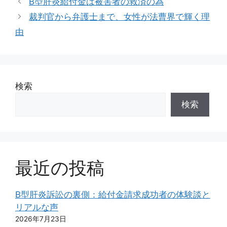
B型肝炎給付金は被害者の救済の為
リ
裁判官から弁護士まで、女性が法曹界で輝く理
ー
由
検索
検索
最近の投稿
B型肝炎訴訟の裏側：給付金請求成功者の体験談と
リアルな声
2026年7月23日