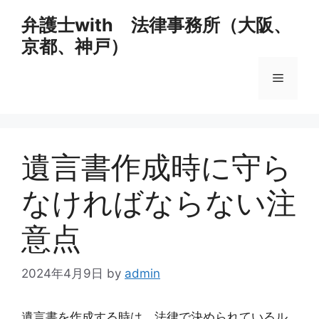
コ
弁護士with 法律事務所（大阪、
ン
京都、神戸）
テ
ン
メ
ツ
へ
ス
ニ
キ
ッ
遺言書作成時に守ら
ュ
プ
なければならない注
ー
意点
2024年4月9日
by
admin
遺言書を作成する時は、法律で決められているル