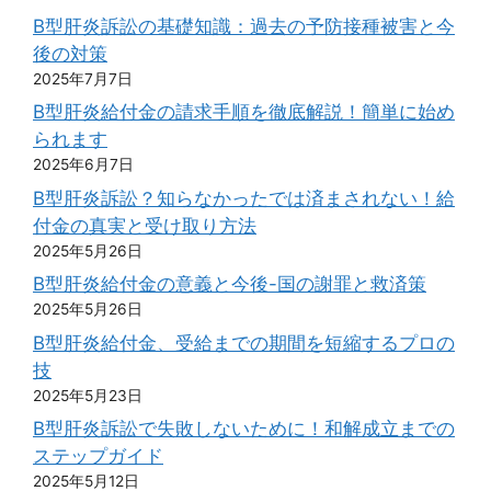
B型肝炎訴訟の基礎知識：過去の予防接種被害と今
後の対策
2025年7月7日
B型肝炎給付金の請求手順を徹底解説！簡単に始め
られます
2025年6月7日
B型肝炎訴訟？知らなかったでは済まされない！給
付金の真実と受け取り方法
2025年5月26日
B型肝炎給付金の意義と今後-国の謝罪と救済策
2025年5月26日
B型肝炎給付金、受給までの期間を短縮するプロの
技
2025年5月23日
B型肝炎訴訟で失敗しないために！和解成立までの
ステップガイド
2025年5月12日