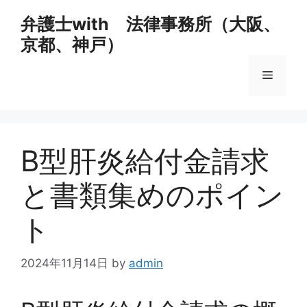
コ
弁護士with 法律事務所（大阪、
ン
京都、神戸）
テ
ン
メ
ツ
へ
ス
ニ
キ
ッ
B型肝炎給付金請求
ュ
プ
と書類集めのポイン
ー
ト
2024年11月14日
by
admin