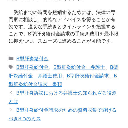
受給までの時間を短縮するためには、法律の専
門家に相談し、的確なアドバイスを得ることが有
効です。適切な手続きとタイムラインを把握する
ことで、B型肝炎給付金請求の手続き費用を最小限
に抑えつつ、スムーズに進めることが可能です。
カ
B型肝炎給付金
テ
タ
B型肝炎給付金
、
B型肝炎給付金 弁護士
、
B型
ゴ
グ
肝炎給付金 弁護士費用
、
B型肝炎給付金請求
、
B
リ
型肝炎給付金請求 書類
ー
B型肝炎訴訟における弁護士の知られざる役割
とは
B型肝炎給付金請求のための資料収集で避ける
べき3つのミス