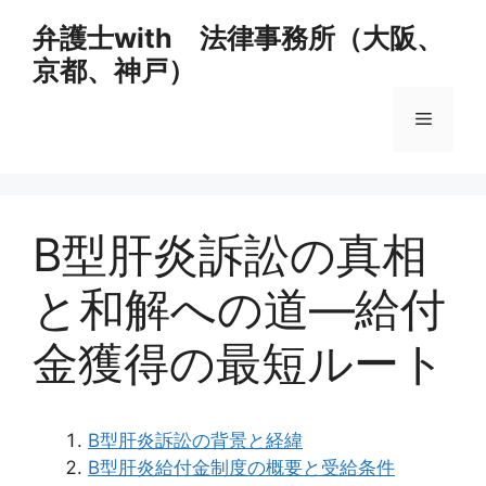
コ
弁護士with 法律事務所（大阪、
ン
京都、神戸）
テ
ン
メ
ツ
へ
ス
ニ
キ
ッ
B型肝炎訴訟の真相
ュ
プ
と和解への道―給付
ー
金獲得の最短ルート
B型肝炎訴訟の背景と経緯
B型肝炎給付金制度の概要と受給条件