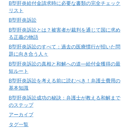
B型肝炎給付金請求時に必要な書類の完全チェック
リスト
B型肝炎訴訟
B型肝炎訴訟とは？被害者が裁判を通じて国に求め
る正義の物語
B型肝炎訴訟のすべて：過去の医療慣行が招いた問
題に向き合う人々
B型肝炎訴訟の真相と和解への道―給付金獲得の最
短ルート
B型肝炎訴訟を考える前に読むべき！弁護士費用の
基本知識
B型肝炎訴訟成功の秘訣：弁護士が教える和解まで
のステップ
アーカイブ
タグ一覧