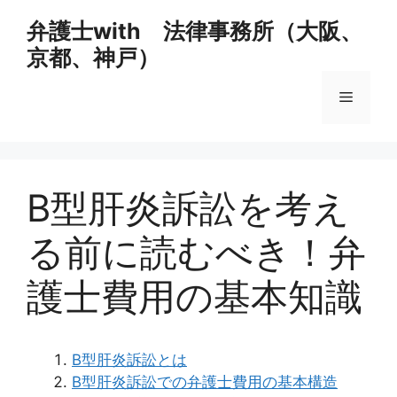
コ
弁護士with 法律事務所（大阪、
ン
京都、神戸）
テ
ン
メ
ツ
へ
ス
ニ
キ
ッ
B型肝炎訴訟を考え
ュ
プ
る前に読むべき！弁
ー
護士費用の基本知識
B型肝炎訴訟とは
B型肝炎訴訟での弁護士費用の基本構造