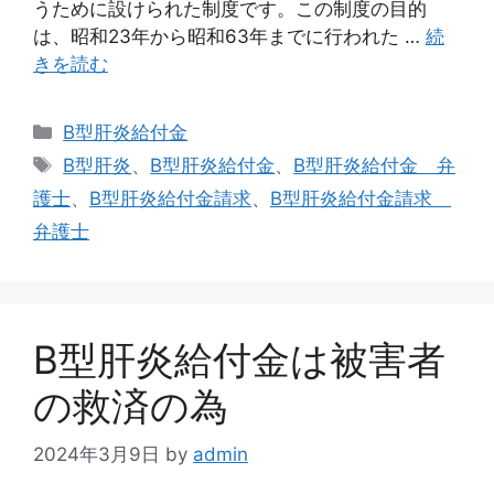
うために設けられた制度です。この制度の目的
は、昭和23年から昭和63年までに行われた …
続
きを読む
カ
B型肝炎給付金
テ
タ
B型肝炎
、
B型肝炎給付金
、
B型肝炎給付金 弁
ゴ
グ
護士
、
B型肝炎給付金請求
、
B型肝炎給付金請求
リ
弁護士
ー
B型肝炎給付金は被害者
の救済の為
2024年3月9日
by
admin