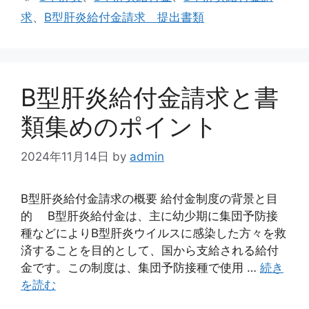
ゴ
グ
求
、
B型肝炎給付金請求 提出書類
リ
ー
B型肝炎給付金請求と書
類集めのポイント
2024年11月14日
by
admin
B型肝炎給付金請求の概要 給付金制度の背景と目
的 B型肝炎給付金は、主に幼少期に集団予防接
種などによりB型肝炎ウイルスに感染した方々を救
済することを目的として、国から支給される給付
金です。この制度は、集団予防接種で使用 …
続き
を読む