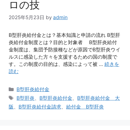
ロの技
2025年5月23日
by
admin
B型肝炎給付金とは？基本知識と申請の流れ B型肝
炎給付金制度とは？目的と対象者 B型肝炎給付
金制度は、集団予防接種などが原因でB型肝炎ウイ
ルスに感染した方々を支援するための国の制度で
す。この制度の目的は、感染によって被 …
続きを
読む
カ
B型肝炎給付金
テ
タ
B型肝炎
、
B型肝炎給付金
、
B型肝炎給付金 大
ゴ
グ
阪
、
B型肝炎給付金請求
、
給付金 B型肝炎
リ
ー