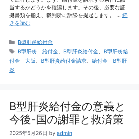
当するかどうかを確認します。その後、必要な証
拠書類を揃え、裁判所に訴訟を提起します。 …
続
きを読む
カ
B型肝炎給付金
テ
タ
B型肝炎 給付金
、
B型肝炎給付金
、
B型肝炎給
ゴ
グ
付金 大阪
、
B型肝炎給付金請求
、
給付金 B型肝
リ
炎
ー
B型肝炎給付金の意義と
今後-国の謝罪と救済策
2025年5月26日
by
admin