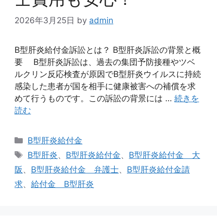
2026年3月25日
by
admin
B型肝炎給付金訴訟とは？ B型肝炎訴訟の背景と概
要 B型肝炎訴訟は、過去の集団予防接種やツベ
ルクリン反応検査が原因でB型肝炎ウイルスに持続
感染した患者が国を相手に健康被害への補償を求
めて行うものです。この訴訟の背景には …
続きを
読む
カ
B型肝炎給付金
テ
タ
B型肝炎
、
B型肝炎給付金
、
B型肝炎給付金 大
ゴ
グ
阪
、
B型肝炎給付金 弁護士
、
B型肝炎給付金請
リ
求
、
給付金 B型肝炎
ー