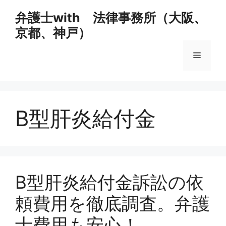
コ
弁護士with 法律事務所（大阪、
ン
京都、神戸）
テ
ン
メ
ツ
へ
ス
ニ
キ
ッ
B型肝炎給付金
ュ
プ
ー
B型肝炎給付金訴訟の依
頼費用を徹底調査。弁護
士費用も安心！