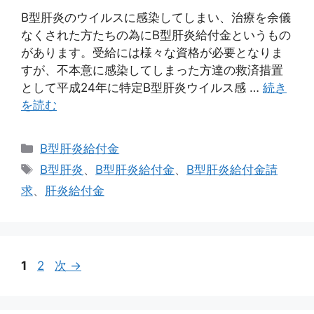
B型肝炎のウイルスに感染してしまい、治療を余儀
なくされた方たちの為にB型肝炎給付金というもの
があります。受給には様々な資格が必要となりま
すが、不本意に感染してしまった方達の救済措置
として平成24年に特定B型肝炎ウイルス感 …
続き
を読む
カ
B型肝炎給付金
テ
タ
B型肝炎
、
B型肝炎給付金
、
B型肝炎給付金請
ゴ
グ
求
、
肝炎給付金
リ
ー
ペ
ペ
1
2
次
→
ー
ー
ジ
ジ