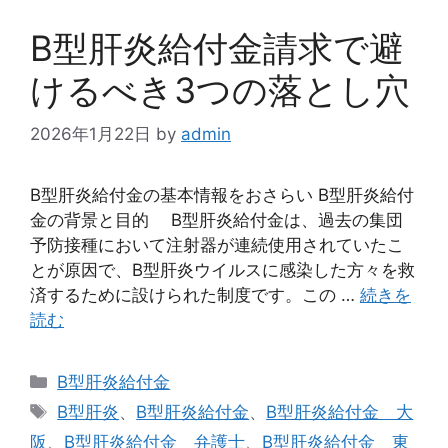
B型肝炎給付金請求で避
けるべき3つの落とし穴
2026年1月22日
by
admin
B型肝炎給付金の基本情報をおさらい B型肝炎給付
金の背景と目的 B型肝炎給付金は、過去の集団
予防接種において注射器が連続使用されていたこ
とが原因で、B型肝炎ウイルスに感染した方々を救
済するために設けられた制度です。この …
続きを
読む
カ
B型肝炎給付金
テ
タ
B型肝炎
、
B型肝炎給付金
、
B型肝炎給付金 大
ゴ
グ
阪
、
B型肝炎給付金 弁護士
、
B型肝炎給付金 東