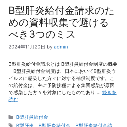
B型肝炎給付金請求のた
めの資料収集で避ける
べき3つのミス
2024年11月20日
by
admin
B型肝炎給付金請求とは B型肝炎給付金制度の概要
B型肝炎給付金制度は、日本においてB型肝炎ウ
イルスに感染した方々に対する補償制度です。こ
の給付金は、主に予防接種による集団感染が原因
で感染した方々を対象にしたものであり …
続きを
読む
カ
B型肝炎給付金
テ
タ
B型肝炎
、
B型肝炎給付金
、
B型肝炎給付金請