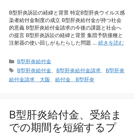
B型肝炎訴訟の経緯と背景 特定B型肝炎ウイルス感
染者給付金制度の成立 B型肝炎給付金が持つ社会
的意義 B型肝炎給付金請求の今後の課題と社会へ
の提言 B型肝炎訴訟の経緯と背景 集団予防接種と
注射器の使い回しがもたらした問題 …
続きを読む
カ
B型肝炎給付金
テ
タ
B型肝炎給付金
、
B型肝炎給付金請求
、
B型肝炎
ゴ
グ
給付金請求 大阪
、
給付金 B型肝炎
リ
ー
B型肝炎給付金、受給ま
での期間を短縮するプ