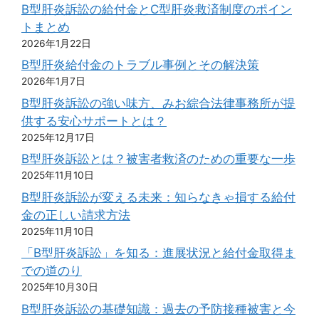
B型肝炎訴訟の給付金とC型肝炎救済制度のポイン
トまとめ
2026年1月22日
B型肝炎給付金のトラブル事例とその解決策
2026年1月7日
B型肝炎訴訟の強い味方、みお綜合法律事務所が提
供する安心サポートとは？
2025年12月17日
B型肝炎訴訟とは？被害者救済のための重要な一歩
2025年11月10日
B型肝炎訴訟が変える未来：知らなきゃ損する給付
金の正しい請求方法
2025年11月10日
「B型肝炎訴訟」を知る：進展状況と給付金取得ま
での道のり
2025年10月30日
B型肝炎訴訟の基礎知識：過去の予防接種被害と今