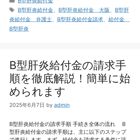
B型肝炎給付金
テ
タ
B型肝炎給付金
、
B型肝炎給付金 大阪
、
B型肝
ゴ
グ
炎給付金 弁護士
、
B型肝炎給付金請求
、
給付金
リ
B型肝炎
ー
B型肝炎給付金の請求手
順を徹底解説！簡単に始
められます
2025年6月7日
by
admin
B型肝炎給付金の請求手順 手続き全体の流れ B
型肝炎給付金の請求手順は、主に以下のステップ
で進行します。まず、給付金を請求する条件に該