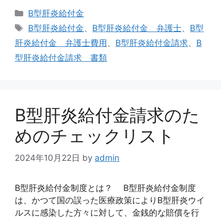
カ
B型肝炎給付金
テ
タ
B型肝炎給付金
、
B型肝炎給付金 弁護士
、
B型
ゴ
グ
肝炎給付金 弁護士費用
、
B型肝炎給付金請求
、
B
リ
型肝炎給付金請求 書類
ー
B型肝炎給付金請求のた
めのチェックリスト
2024年10月22日
by
admin
B型肝炎給付金制度とは？ B型肝炎給付金制度
は、かつて国の誤った医療政策によりB型肝炎ウイ
ルスに感染した方々に対して、金銭的な賠償を行