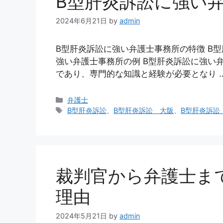
B型肝炎訴訟に強い
2024年6月21日
by
admin
B型肝炎訴訟に強い弁護士事務所の特徴 B
強い弁護士事務所の例 B型肝炎訴訟に強い
であり、専門的な知識と経験が必要となり 
カ
弁護士
テ
タ
B型肝炎訴訟
、
B型肝炎訴訟 大阪
、
B型肝炎訴訟
ゴ
グ
リ
ー
裁判官から弁護士ま
理由
2024年5月21日
by
admin