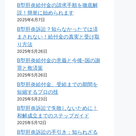
B型肝炎給付金の請求手順を徹底解
説！簡単に始められます
2025年6月7日
B型肝炎訴訟？知らなかったでは済
まされない！給付金の真実と受け取
り方法
2025年5月26日
B型肝炎給付金の意義と今後-国の謝
罪と救済策
2025年5月26日
B型肝炎給付金、受給までの期間を
短縮するプロの技
2025年5月23日
B型肝炎訴訟で失敗しないために！
和解成立までのステップガイド
2025年5月12日
B型肝炎訴訟の手引き：知られざる