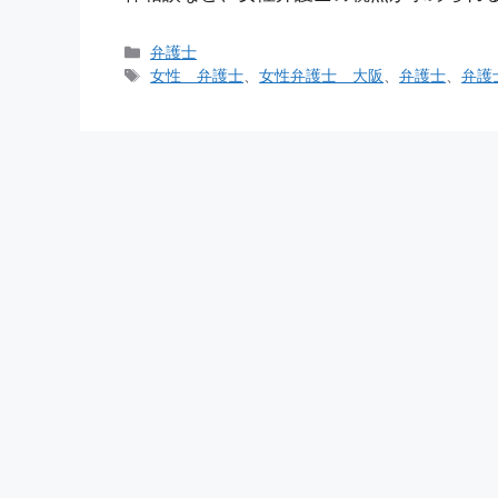
カ
弁護士
テ
タ
女性 弁護士
、
女性弁護士 大阪
、
弁護士
、
弁護
ゴ
グ
リ
ー