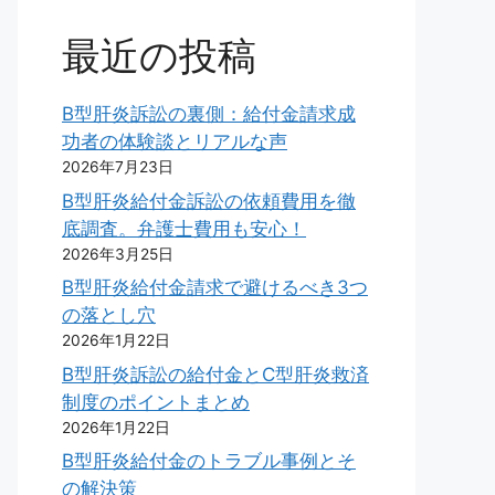
最近の投稿
B型肝炎訴訟の裏側：給付金請求成
功者の体験談とリアルな声
2026年7月23日
B型肝炎給付金訴訟の依頼費用を徹
底調査。弁護士費用も安心！
2026年3月25日
B型肝炎給付金請求で避けるべき3つ
の落とし穴
2026年1月22日
B型肝炎訴訟の給付金とC型肝炎救済
制度のポイントまとめ
2026年1月22日
B型肝炎給付金のトラブル事例とそ
の解決策