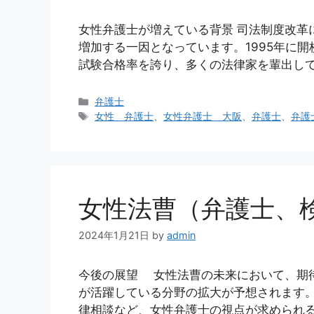
女性弁護士が増えている背景 司法制度改
増加する一因となっています。1995年に
試験合格率を誇り、多くの法律家を輩出して
カ
弁護士
テ
タ
女性 弁護士
、
女性弁護士 大阪
、
弁護士
、
弁護
ゴ
グ
リ
ー
女性法曹（弁護士、
2024年1月21日
by
admin
今後の展望 女性法曹の未来において、期
が活躍している分野の拡大が予想されます
律相談など、女性弁護士の視点が求められる