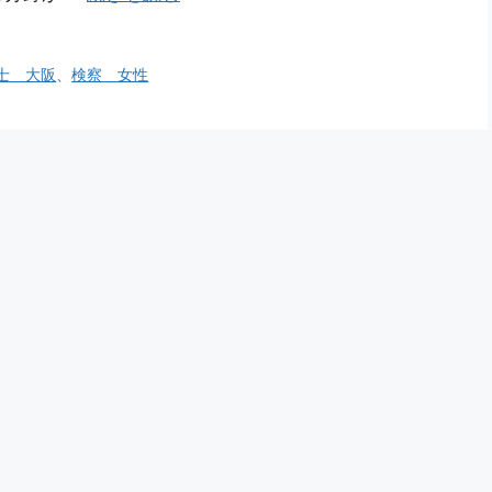
士 大阪
、
検察 女性