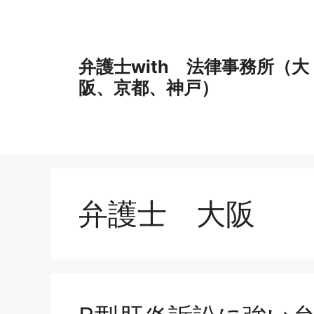
コ
ン
テ
ン
弁護士with 法律事務所（大
ツ
阪、京都、神戸）
へ
ス
キ
ッ
プ
弁護士 大阪