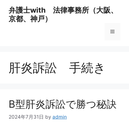
コ
弁護士with 法律事務所（大阪、
ン
京都、神戸）
テ
ン
メ
ツ
へ
ス
ニ
キ
ッ
肝炎訴訟 手続き
ュ
プ
ー
B型肝炎訴訟で勝つ秘訣
2024年7月31日
by
admin