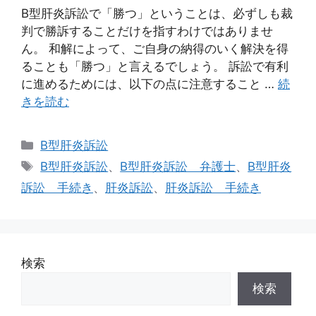
B型肝炎訴訟で「勝つ」ということは、必ずしも裁
判で勝訴することだけを指すわけではありませ
ん。 和解によって、ご自身の納得のいく解決を得
ることも「勝つ」と言えるでしょう。 訴訟で有利
に進めるためには、以下の点に注意すること …
続
きを読む
カ
B型肝炎訴訟
テ
タ
B型肝炎訴訟
、
B型肝炎訴訟 弁護士
、
B型肝炎
ゴ
グ
訴訟 手続き
、
肝炎訴訟
、
肝炎訴訟 手続き
リ
ー
検索
検索