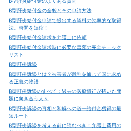
B型肝炎給付金のよくある質問
B型肝炎給付金の全貌とその申請方法
B型肝炎給付金申請で提出する資料の効率的な取得
法。時間を短縮！
B型肝炎給付金請求を弁護士に依頼
B型肝炎給付金請求時に必要な書類の完全チェック
リスト
B型肝炎訴訟
B型肝炎訴訟とは？被害者が裁判を通じて国に求め
る正義の物語
B型肝炎訴訟のすべて：過去の医療慣行が招いた問
題に向き合う人々
B型肝炎訴訟の真相と和解への道―給付金獲得の最
短ルート
B型肝炎訴訟を考える前に読むべき！弁護士費用の