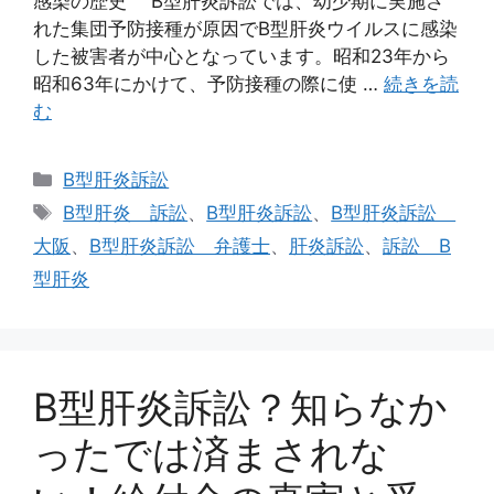
感染の歴史 B型肝炎訴訟では、幼少期に実施さ
れた集団予防接種が原因でB型肝炎ウイルスに感染
した被害者が中心となっています。昭和23年から
昭和63年にかけて、予防接種の際に使 …
続きを読
む
カ
B型肝炎訴訟
テ
タ
B型肝炎 訴訟
、
B型肝炎訴訟
、
B型肝炎訴訟
ゴ
グ
大阪
、
B型肝炎訴訟 弁護士
、
肝炎訴訟
、
訴訟 B
リ
型肝炎
ー
B型肝炎訴訟？知らなか
ったでは済まされな