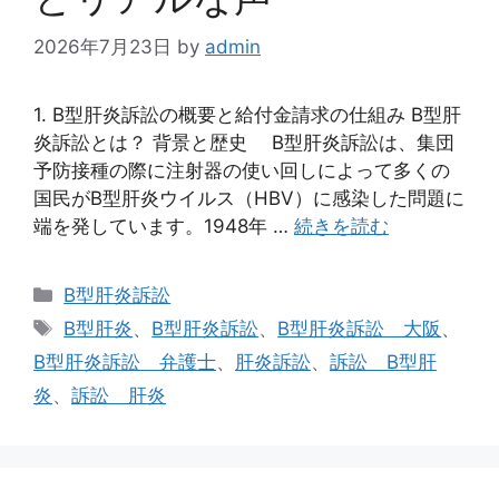
2026年7月23日
by
admin
1. B型肝炎訴訟の概要と給付金請求の仕組み B型肝
炎訴訟とは？ 背景と歴史 B型肝炎訴訟は、集団
予防接種の際に注射器の使い回しによって多くの
国民がB型肝炎ウイルス（HBV）に感染した問題に
端を発しています。1948年 …
続きを読む
カ
B型肝炎訴訟
テ
タ
B型肝炎
、
B型肝炎訴訟
、
B型肝炎訴訟 大阪
、
ゴ
グ
B型肝炎訴訟 弁護士
、
肝炎訴訟
、
訴訟 B型肝
リ
炎
、
訴訟 肝炎
ー