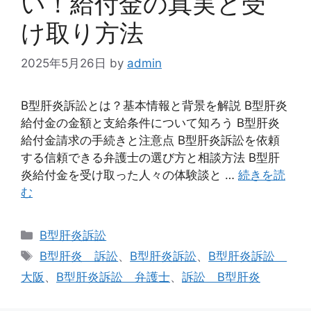
い！給付金の真実と受
け取り方法
2025年5月26日
by
admin
B型肝炎訴訟とは？基本情報と背景を解説 B型肝炎
給付金の金額と支給条件について知ろう B型肝炎
給付金請求の手続きと注意点 B型肝炎訴訟を依頼
する信頼できる弁護士の選び方と相談方法 B型肝
炎給付金を受け取った人々の体験談と …
続きを読
む
カ
B型肝炎訴訟
テ
タ
B型肝炎 訴訟
、
B型肝炎訴訟
、
B型肝炎訴訟
ゴ
グ
大阪
、
B型肝炎訴訟 弁護士
、
訴訟 B型肝炎
リ
ー