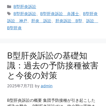
カ
B型肝炎訴訟
テ
タ
B型肝炎訴訟
、
B型肝炎訴訟 弁護士
、
B型肝炎
ゴ
グ
訴訟 神戸
、
肝炎 訴訟
、
肝炎訴訟 B型
、
訴訟
リ
B型肝炎
ー
B型肝炎訴訟の基礎知
識：過去の予防接種被害
と今後の対策
2025年7月7日
by
admin
B型肝炎訴訟の概要 集団予防接種が引き起こした