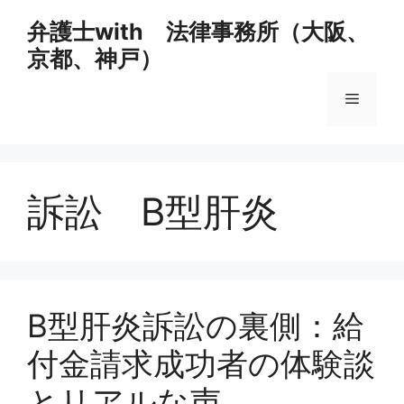
コ
弁護士with 法律事務所（大阪、
ン
京都、神戸）
テ
ン
メ
ツ
へ
ス
ニ
キ
ッ
訴訟 B型肝炎
ュ
プ
ー
B型肝炎訴訟の裏側：給
付金請求成功者の体験談
とリアルな声