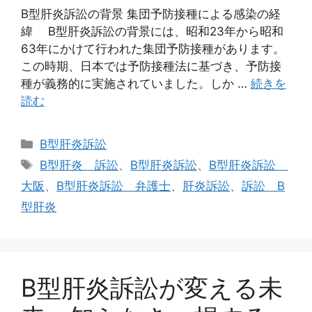
B型肝炎訴訟の背景 集団予防接種による感染の経
緯 B型肝炎訴訟の背景には、昭和23年から昭和
63年にかけて行われた集団予防接種があります。
この時期、日本では予防接種法に基づき、予防接
種が義務的に実施されていました。しか …
続きを
読む
カ
B型肝炎訴訟
テ
タ
B型肝炎 訴訟
、
B型肝炎訴訟
、
B型肝炎訴訟
ゴ
グ
大阪
、
B型肝炎訴訟 弁護士
、
肝炎訴訟
、
訴訟 B
リ
型肝炎
ー
B型肝炎訴訟が変える未