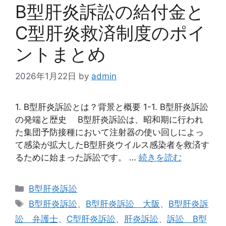
B型肝炎訴訟の給付金と
C型肝炎救済制度のポイ
ントまとめ
2026年1月22日
by
admin
1. B型肝炎訴訟とは？背景と概要 1-1. B型肝炎訴訟
の発端と歴史 B型肝炎訴訟は、昭和期に行われ
た集団予防接種において注射器の使い回しによっ
て感染が拡大したB型肝炎ウイルス感染者を救済す
るために始まった訴訟です。 …
続きを読む
カ
B型肝炎訴訟
テ
タ
B型肝炎訴訟
、
B型肝炎訴訟 大阪
、
B型肝炎訴
ゴ
グ
訟 弁護士
、
C型肝炎訴訟
、
肝炎訴訟
、
訴訟 B型
リ