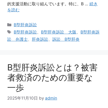
的支援活動に取り組んでいます。特に、B …
続き
を読む
カ
B型肝炎訴訟
テ
タ
B型肝炎訴訟
、
B型肝炎訴訟 大阪
、
B型肝炎訴
ゴ
グ
訟 弁護士
、
肝炎訴訟
、
訴訟 B型肝炎
リ
ー
B型肝炎訴訟とは？被害
者救済のための重要な
一歩
2025年11月10日
by
admin