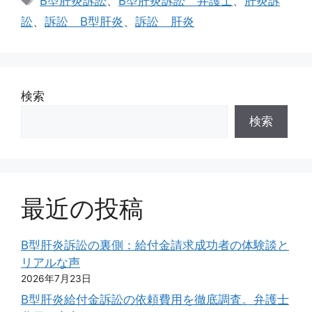
B型肝炎訴訟
、
B型肝炎訴訟 弁護士
、
肝炎訴
ゴ
グ
訟
、
訴訟 B型肝炎
、
訴訟 肝炎
リ
ー
検索
検索
最近の投稿
B型肝炎訴訟の裏側：給付金請求成功者の体験談と
リアルな声
2026年7月23日
B型肝炎給付金訴訟の依頼費用を徹底調査。弁護士