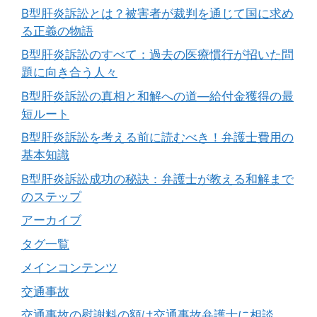
B型肝炎訴訟とは？被害者が裁判を通じて国に求め
る正義の物語
B型肝炎訴訟のすべて：過去の医療慣行が招いた問
題に向き合う人々
B型肝炎訴訟の真相と和解への道―給付金獲得の最
短ルート
B型肝炎訴訟を考える前に読むべき！弁護士費用の
基本知識
B型肝炎訴訟成功の秘訣：弁護士が教える和解まで
のステップ
アーカイブ
タグ一覧
メインコンテンツ
交通事故
交通事故の慰謝料の額は交通事故弁護士に相談