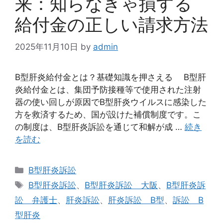
来：知らなきゃ損する
給付金の正しい請求方法
2025年11月10日
by
admin
B型肝炎給付金とは？基礎知識を押さえる B型肝
炎給付金とは、集団予防接種等で使用された注射
器の使い回しが原因でB型肝炎ウイルスに感染した
方を救済するため、国が設けた補償制度です。こ
の制度は、B型肝炎訴訟を通じて和解が成 …
続き
を読む
カ
B型肝炎訴訟
テ
タ
B型肝炎訴訟
、
B型肝炎訴訟 大阪
、
B型肝炎訴
ゴ
グ
訟 弁護士
、
肝炎訴訟
、
肝炎訴訟 B型
、
訴訟 B
リ
型肝炎
ー