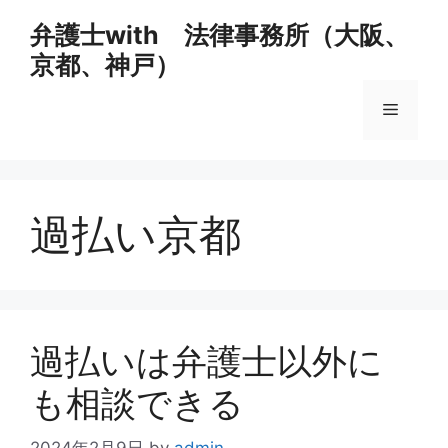
コ
弁護士with 法律事務所（大阪、
ン
京都、神戸）
テ
ン
メ
ツ
へ
ス
ニ
キ
ッ
過払い京都
ュ
プ
ー
過払いは弁護士以外に
も相談できる
2024年2月9日
by
admin