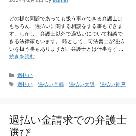
どの様な問題であっても扱う事ができる弁護士は
もちろん、過払いに関する相談をする事もできま
す。しかし、弁護士以外で過払いについて相談で
きる法律家もいます。 時として、司法書士が過払
いを扱う事もありますが、弁護士とは仕事をす …
続きを読む
カ
過払い
テ
タ
過払い
、
過払い京都
、
過払い大阪
、
過払い神戸
ゴ
グ
リ
ー
過払い金請求での弁護士
選び