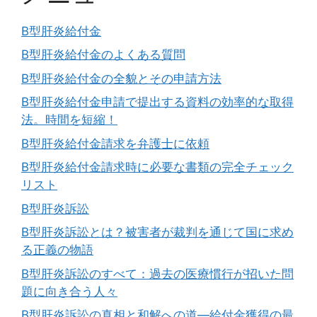
B型肝炎給付金
B型肝炎給付金のよくある質問
B型肝炎給付金の全貌とその申請方法
B型肝炎給付金申請で提出する資料の効率的な取得
法。時間を短縮！
B型肝炎給付金請求を弁護士に依頼
B型肝炎給付金請求時に必要な書類の完全チェック
リスト
B型肝炎訴訟
B型肝炎訴訟とは？被害者が裁判を通じて国に求め
る正義の物語
B型肝炎訴訟のすべて：過去の医療慣行が招いた問
題に向き合う人々
B型肝炎訴訟の真相と和解への道―給付金獲得の最