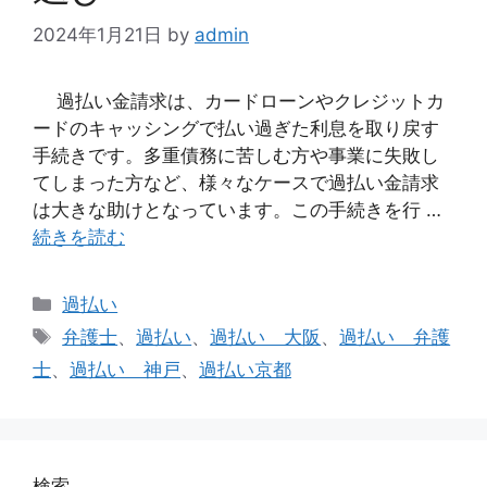
2024年1月21日
by
admin
過払い金請求は、カードローンやクレジットカ
ードのキャッシングで払い過ぎた利息を取り戻す
手続きです。多重債務に苦しむ方や事業に失敗し
てしまった方など、様々なケースで過払い金請求
は大きな助けとなっています。この手続きを行 …
続きを読む
カ
過払い
テ
タ
弁護士
、
過払い
、
過払い 大阪
、
過払い 弁護
ゴ
グ
士
、
過払い 神戸
、
過払い京都
リ
ー
検索