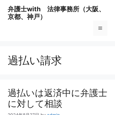
コ
弁護士with 法律事務所（大阪、
ン
京都、神戸）
テ
ン
メ
ツ
へ
ス
ニ
キ
ッ
過払い請求
ュ
プ
ー
過払いは返済中に弁護士
に対して相談
2024年8月27日
by
admin