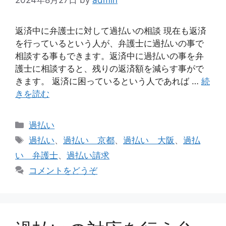
返済中に弁護士に対して過払いの相談 現在も返済
を行っているという人が、弁護士に過払いの事で
相談する事もできます。返済中に過払いの事を弁
護士に相談すると、残りの返済額を減らす事がで
きます。 返済に困っているという人であれば …
続
きを読む
カ
過払い
テ
タ
過払い
、
過払い 京都
、
過払い 大阪
、
過払
ゴ
グ
い 弁護士
、
過払い請求
リ
コメントをどうぞ
ー