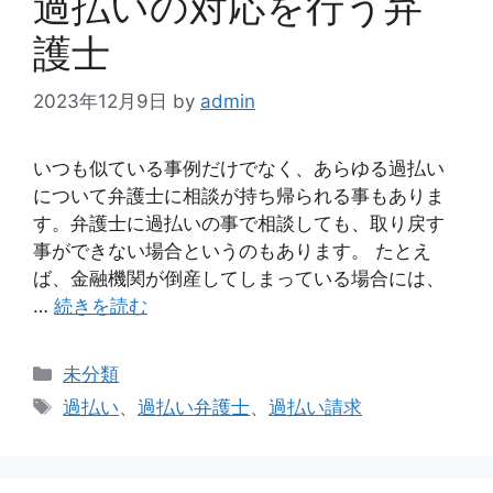
過払いの対応を行う弁
護士
2023年12月9日
by
admin
いつも似ている事例だけでなく、あらゆる過払い
について弁護士に相談が持ち帰られる事もありま
す。弁護士に過払いの事で相談しても、取り戻す
事ができない場合というのもあります。 たとえ
ば、金融機関が倒産してしまっている場合には、
…
続きを読む
カ
未分類
テ
タ
過払い
、
過払い弁護士
、
過払い請求
ゴ
グ
リ
ー