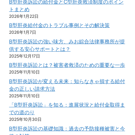
B型肝炎訴訟の給付金とC型肝炎救済制度のポイン
トまとめ
2026年1月22日
B型肝炎給付金のトラブル事例とその解決策
2026年1月7日
B型肝炎訴訟の強い味方、みお綜合法律事務所が提
供する安心サポートとは？
2025年12月17日
B型肝炎訴訟とは？被害者救済のための重要な一歩
2025年11月10日
B型肝炎訴訟が変える未来：知らなきゃ損する給付
金の正しい請求方法
2025年11月10日
「B型肝炎訴訟」を知る：進展状況と給付金取得ま
での道のり
2025年10月30日
B型肝炎訴訟の基礎知識：過去の予防接種被害と今