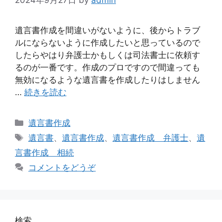
遺言書作成を間違いがないように、後からトラブ
ルにならないように作成したいと思っているので
したらやはり弁護士かもしくは司法書士に依頼す
るのが一番です。作成のプロですので間違っても
無効になるような遺言書を作成したりはしません
…
続きを読む
カ
遺言書作成
テ
タ
遺言書
、
遺言書作成
、
遺言書作成 弁護士
、
遺
ゴ
グ
言書作成 相続
リ
コメントをどうぞ
ー
検索