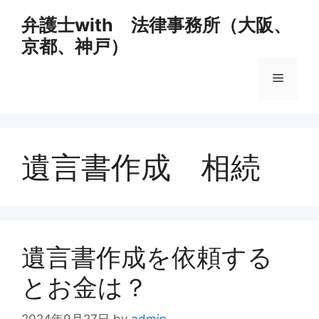
コ
弁護士with 法律事務所（大阪、
ン
京都、神戸）
テ
ン
メ
ツ
へ
ス
ニ
キ
ッ
遺言書作成 相続
ュ
プ
ー
遺言書作成を依頼する
とお金は？
2024年9月27日
by
admin