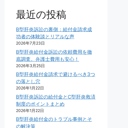
最近の投稿
B型肝炎訴訟の裏側：給付金請求成
功者の体験談とリアルな声
2026年7月23日
B型肝炎給付金訴訟の依頼費用を徹
底調査。弁護士費用も安心！
2026年3月25日
B型肝炎給付金請求で避けるべき3つ
の落とし穴
2026年1月22日
B型肝炎訴訟の給付金とC型肝炎救済
制度のポイントまとめ
2026年1月22日
B型肝炎給付金のトラブル事例とそ
の解決策