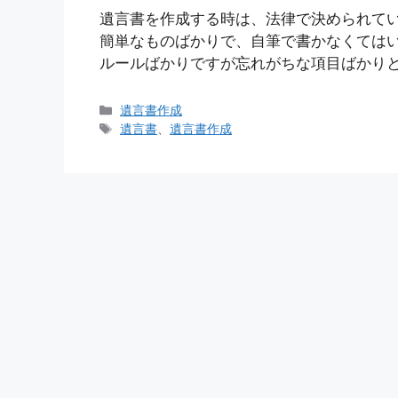
遺言書を作成する時は、法律で決められて
簡単なものばかりで、自筆で書かなくては
ルールばかりですが忘れがちな項目ばかりと
カ
遺言書作成
テ
タ
遺言書
、
遺言書作成
ゴ
グ
リ
ー