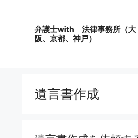
コ
ン
テ
ン
弁護士with 法律事務所（大
ツ
阪、京都、神戸）
へ
ス
キ
ッ
プ
遺言書作成