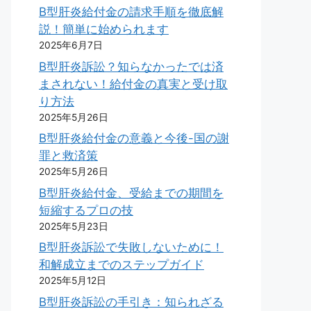
B型肝炎給付金の請求手順を徹底解
説！簡単に始められます
2025年6月7日
B型肝炎訴訟？知らなかったでは済
まされない！給付金の真実と受け取
り方法
2025年5月26日
B型肝炎給付金の意義と今後-国の謝
罪と救済策
2025年5月26日
B型肝炎給付金、受給までの期間を
短縮するプロの技
2025年5月23日
B型肝炎訴訟で失敗しないために！
和解成立までのステップガイド
2025年5月12日
B型肝炎訴訟の手引き：知られざる