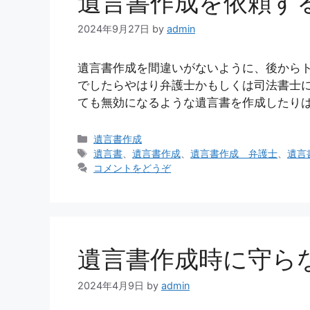
遺言書作成を依頼す
2024年9月27日
by
admin
遺言書作成を間違いがないように、後から
でしたらやはり弁護士かもしくは司法書士
ても無効になるような遺言書を作成したりは
カ
遺言書作成
テ
タ
遺言書
、
遺言書作成
、
遺言書作成 弁護士
、
遺言
ゴ
グ
コメントをどうぞ
リ
ー
遺言書作成時に守ら
2024年4月9日
by
admin