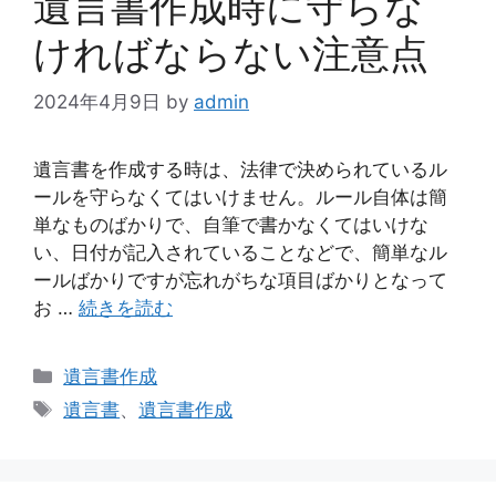
遺言書作成時に守らな
ければならない注意点
2024年4月9日
by
admin
遺言書を作成する時は、法律で決められているル
ールを守らなくてはいけません。ルール自体は簡
単なものばかりで、自筆で書かなくてはいけな
い、日付が記入されていることなどで、簡単なル
ールばかりですが忘れがちな項目ばかりとなって
お …
続きを読む
カ
遺言書作成
テ
タ
遺言書
、
遺言書作成
ゴ
グ
リ
ー