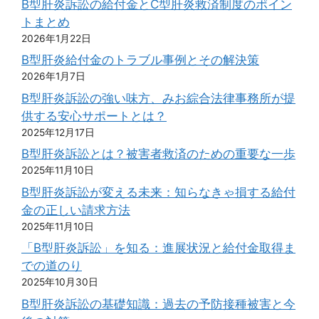
B型肝炎訴訟の給付金とC型肝炎救済制度のポイン
トまとめ
2026年1月22日
B型肝炎給付金のトラブル事例とその解決策
2026年1月7日
B型肝炎訴訟の強い味方、みお綜合法律事務所が提
供する安心サポートとは？
2025年12月17日
B型肝炎訴訟とは？被害者救済のための重要な一歩
2025年11月10日
B型肝炎訴訟が変える未来：知らなきゃ損する給付
金の正しい請求方法
2025年11月10日
「B型肝炎訴訟」を知る：進展状況と給付金取得ま
での道のり
2025年10月30日
B型肝炎訴訟の基礎知識：過去の予防接種被害と今