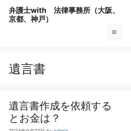
コ
弁護士with 法律事務所（大阪、
ン
京都、神戸）
テ
ン
メ
ツ
へ
ス
ニ
キ
ッ
遺言書
ュ
プ
ー
遺言書作成を依頼する
とお金は？
2024年9月27日
by
admin