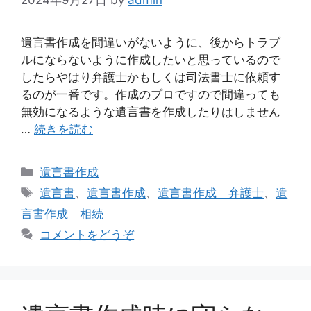
遺言書作成を間違いがないように、後からトラブ
ルにならないように作成したいと思っているので
したらやはり弁護士かもしくは司法書士に依頼す
るのが一番です。作成のプロですので間違っても
無効になるような遺言書を作成したりはしません
…
続きを読む
カ
遺言書作成
テ
タ
遺言書
、
遺言書作成
、
遺言書作成 弁護士
、
遺
ゴ
グ
言書作成 相続
リ
コメントをどうぞ
ー