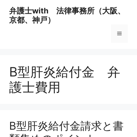
コ
弁護士with 法律事務所（大阪、
ン
京都、神戸）
テ
ン
メ
ツ
へ
ス
ニ
キ
ッ
B型肝炎給付金 弁
ュ
プ
護士費用
ー
B型肝炎給付金請求と書