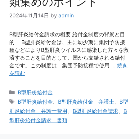
類集めのポイント
2024年11月14日
by
admin
B型肝炎給付金請求の概要 給付金制度の背景と目
的 B型肝炎給付金は、主に幼少期に集団予防接
種などによりB型肝炎ウイルスに感染した方々を救
済することを目的として、国から支給される給付
金です。この制度は、集団予防接種で使用 …
続き
を読む
カ
B型肝炎給付金
テ
タ
B型肝炎給付金
、
B型肝炎給付金 弁護士
、
B型
ゴ
グ
肝炎給付金 弁護士費用
、
B型肝炎給付金請求
、
B
リ
型肝炎給付金請求 書類
ー