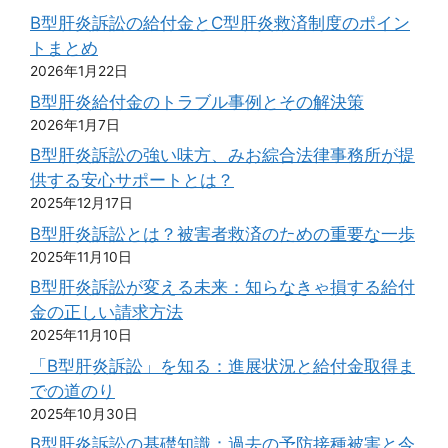
B型肝炎訴訟の給付金とC型肝炎救済制度のポイン
トまとめ
2026年1月22日
B型肝炎給付金のトラブル事例とその解決策
2026年1月7日
B型肝炎訴訟の強い味方、みお綜合法律事務所が提
供する安心サポートとは？
2025年12月17日
B型肝炎訴訟とは？被害者救済のための重要な一歩
2025年11月10日
B型肝炎訴訟が変える未来：知らなきゃ損する給付
金の正しい請求方法
2025年11月10日
「B型肝炎訴訟」を知る：進展状況と給付金取得ま
での道のり
2025年10月30日
B型肝炎訴訟の基礎知識：過去の予防接種被害と今