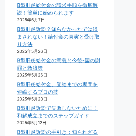
B型肝炎給付金の請求手順を徹底解
説！簡単に始められます
2025年6月7日
B型肝炎訴訟？知らなかったでは済
まされない！給付金の真実と受け取
り方法
2025年5月26日
B型肝炎給付金の意義と今後-国の謝
罪と救済策
2025年5月26日
B型肝炎給付金、受給までの期間を
短縮するプロの技
2025年5月23日
B型肝炎訴訟で失敗しないために！
和解成立までのステップガイド
2025年5月12日
B型肝炎訴訟の手引き：知られざる