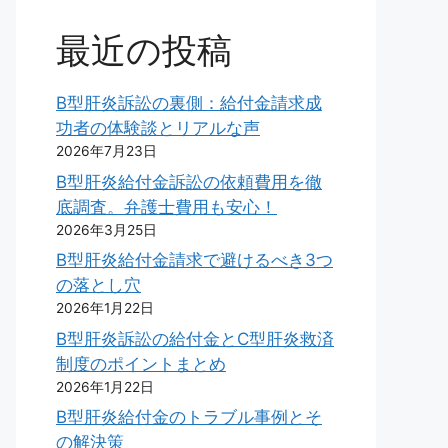
最近の投稿
B型肝炎訴訟の裏側：給付金請求成
功者の体験談とリアルな声
2026年7月23日
B型肝炎給付金訴訟の依頼費用を徹
底調査。弁護士費用も安心！
2026年3月25日
B型肝炎給付金請求で避けるべき3つ
の落とし穴
2026年1月22日
B型肝炎訴訟の給付金とC型肝炎救済
制度のポイントまとめ
2026年1月22日
B型肝炎給付金のトラブル事例とそ
の解決策