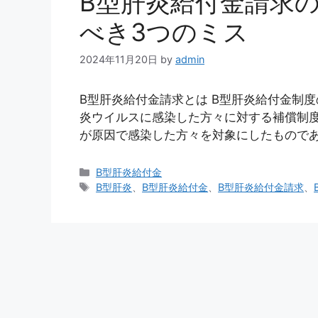
B型肝炎給付金請求
べき3つのミス
2024年11月20日
by
admin
B型肝炎給付金請求とは B型肝炎給付金制
炎ウイルスに感染した方々に対する補償制
が原因で感染した方々を対象にしたものであ
カ
B型肝炎給付金
テ
タ
B型肝炎
、
B型肝炎給付金
、
B型肝炎給付金請求
、
ゴ
グ
リ
ー