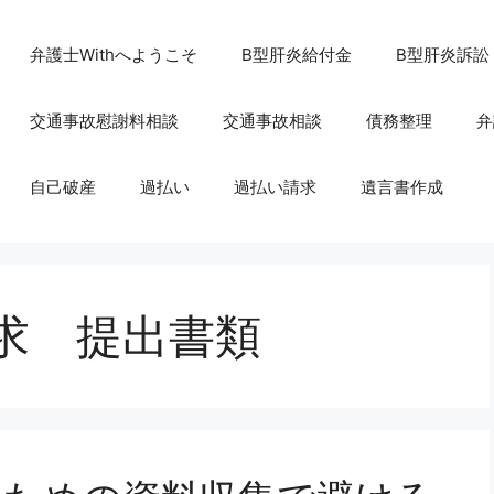
弁護士Withへようこそ
B型肝炎給付金
B型肝炎訴訟
交通事故慰謝料相談
交通事故相談
債務整理
弁
自己破産
過払い
過払い請求
遺言書作成
求 提出書類