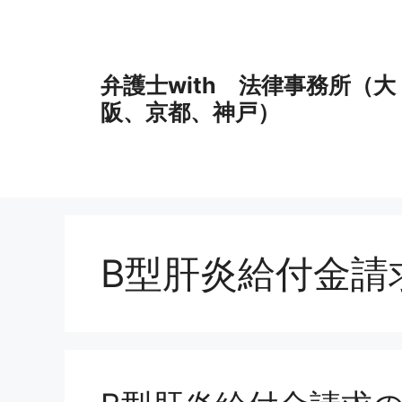
コ
ン
テ
ン
弁護士with 法律事務所（大
ツ
阪、京都、神戸）
へ
ス
キ
ッ
プ
B型肝炎給付金請