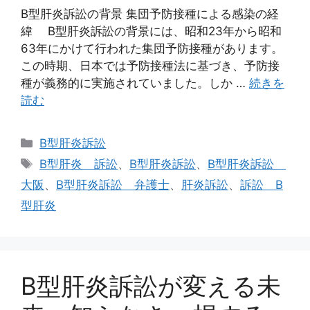
B型肝炎訴訟の背景 集団予防接種による感染の経
緯 B型肝炎訴訟の背景には、昭和23年から昭和
63年にかけて行われた集団予防接種があります。
この時期、日本では予防接種法に基づき、予防接
種が義務的に実施されていました。しか …
続きを
読む
カ
B型肝炎訴訟
テ
タ
B型肝炎 訴訟
、
B型肝炎訴訟
、
B型肝炎訴訟
ゴ
グ
大阪
、
B型肝炎訴訟 弁護士
、
肝炎訴訟
、
訴訟 B
リ
型肝炎
ー
B型肝炎訴訟が変える未