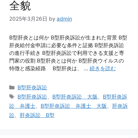
全貌
2025年3月26日
by
admin
B型肝炎とは何か B型肝炎訴訟が生まれた背景 B型
肝炎給付金申請に必要な条件と証拠 B型肝炎訴訟
の進行手続き B型肝炎訴訟で利用できる支援と専
門家の役割 B型肝炎とは何か B型肝炎ウイルスの
特徴と感染経路 B型肝炎は、 …
続きを読む
カ
B型肝炎訴訟
テ
タ
B型肝炎訴訟
、
B型肝炎訴訟 大阪
、
B型肝炎訴
ゴ
グ
訟 弁護士
、
B型肝炎訴訟 弁護士 大阪
、
肝炎訴
リ
訟
、
肝炎訴訟 B型
ー