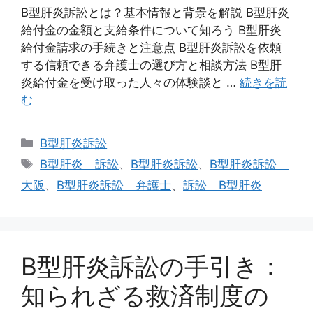
B型肝炎訴訟とは？基本情報と背景を解説 B型肝炎
給付金の金額と支給条件について知ろう B型肝炎
給付金請求の手続きと注意点 B型肝炎訴訟を依頼
する信頼できる弁護士の選び方と相談方法 B型肝
炎給付金を受け取った人々の体験談と …
続きを読
む
カ
B型肝炎訴訟
テ
タ
B型肝炎 訴訟
、
B型肝炎訴訟
、
B型肝炎訴訟
ゴ
グ
大阪
、
B型肝炎訴訟 弁護士
、
訴訟 B型肝炎
リ
ー
B型肝炎訴訟の手引き：
知られざる救済制度の