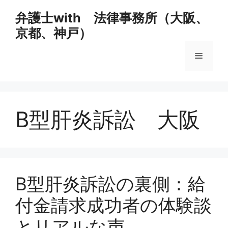
コ
弁護士with 法律事務所（大阪、
ン
京都、神戸）
テ
ン
メ
ツ
へ
ス
ニ
キ
ッ
B型肝炎訴訟 大阪
ュ
プ
ー
B型肝炎訴訟の裏側：給
付金請求成功者の体験談
とリアルな声