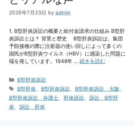
2026年7月23日
by
admin
1. B型肝炎訴訟の概要と給付金請求の仕組み B型肝
炎訴訟とは？ 背景と歴史 B型肝炎訴訟は、集団
予防接種の際に注射器の使い回しによって多くの
国民がB型肝炎ウイルス（HBV）に感染した問題に
端を発しています。1948年 …
続きを読む
カ
B型肝炎訴訟
テ
タ
B型肝炎
、
B型肝炎訴訟
、
B型肝炎訴訟 大阪
、
ゴ
グ
B型肝炎訴訟 弁護士
、
肝炎訴訟
、
訴訟 B型肝
リ
炎
、
訴訟 肝炎
ー