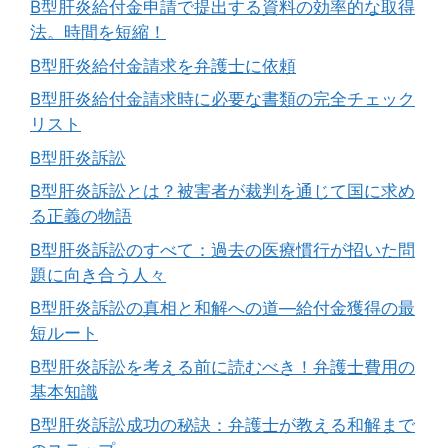
B型肝炎給付金申請で提出する資料の効率的な取得
法。時間を短縮！
B型肝炎給付金請求を弁護士に依頼
B型肝炎給付金請求時に必要な書類の完全チェック
リスト
B型肝炎訴訟
B型肝炎訴訟とは？被害者が裁判を通じて国に求め
る正義の物語
B型肝炎訴訟のすべて：過去の医療慣行が招いた問
題に向き合う人々
B型肝炎訴訟の真相と和解への道―給付金獲得の最
短ルート
B型肝炎訴訟を考える前に読むべき！弁護士費用の
基本知識
B型肝炎訴訟成功の秘訣：弁護士が教える和解まで