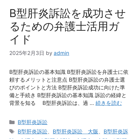
B型肝炎訴訟を成功させ
るための弁護士活用ガ
イド
2025年2月3日
by
admin
B型肝炎訴訟の基本知識 B型肝炎訴訟を弁護士に依
頼するメリットと注意点 B型肝炎訴訟の弁護士選
びのポイントと方法 B型肝炎訴訟成功に向けた準
備と手続き B型肝炎訴訟の基本知識 訴訟の経緯と
背景を知る B型肝炎訴訟は、過 …
続きを読む
カ
B型肝炎訴訟
テ
タ
B型肝炎訴訟
、
B型肝炎訴訟 大阪
、
B型肝炎訴
ゴ
グ