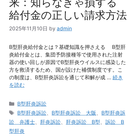
来：知らなきゃ損する
給付金の正しい請求方法
2025年11月10日
by
admin
B型肝炎給付金とは？基礎知識を押さえる B型肝
炎給付金とは、集団予防接種等で使用された注射
器の使い回しが原因でB型肝炎ウイルスに感染した
方を救済するため、国が設けた補償制度です。こ
の制度は、B型肝炎訴訟を通じて和解が成 …
続き
を読む
カ
B型肝炎訴訟
テ
タ
B型肝炎訴訟
、
B型肝炎訴訟 大阪
、
B型肝炎訴
ゴ
グ
訟 弁護士
、
肝炎訴訟
、
肝炎訴訟 B型
、
訴訟 B
リ
型肝炎
ー