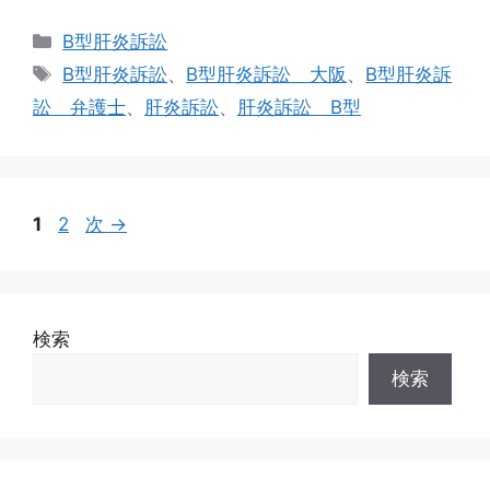
カ
B型肝炎訴訟
テ
タ
B型肝炎訴訟
、
B型肝炎訴訟 大阪
、
B型肝炎訴
ゴ
グ
訟 弁護士
、
肝炎訴訟
、
肝炎訴訟 B型
リ
ー
ペ
ペ
1
2
次
→
ー
ー
ジ
ジ
検索
検索