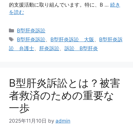
的支援活動に取り組んでいます。特に、B …
続き
を読む
カ
B型肝炎訴訟
テ
タ
B型肝炎訴訟
、
B型肝炎訴訟 大阪
、
B型肝炎訴
ゴ
グ
訟 弁護士
、
肝炎訴訟
、
訴訟 B型肝炎
リ
ー
B型肝炎訴訟とは？被害
者救済のための重要な
一歩
2025年11月10日
by
admin