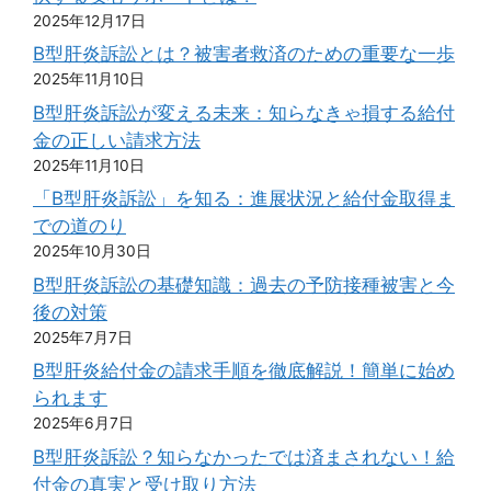
2025年12月17日
B型肝炎訴訟とは？被害者救済のための重要な一歩
2025年11月10日
B型肝炎訴訟が変える未来：知らなきゃ損する給付
金の正しい請求方法
2025年11月10日
「B型肝炎訴訟」を知る：進展状況と給付金取得ま
での道のり
2025年10月30日
B型肝炎訴訟の基礎知識：過去の予防接種被害と今
後の対策
2025年7月7日
B型肝炎給付金の請求手順を徹底解説！簡単に始め
られます
2025年6月7日
B型肝炎訴訟？知らなかったでは済まされない！給
付金の真実と受け取り方法