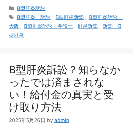
カ
B型肝炎訴訟
テ
タ
B型肝炎 訴訟
、
B型肝炎訴訟
、
B型肝炎訴訟
ゴ
グ
大阪
、
B型肝炎訴訟 弁護士
、
肝炎訴訟
、
訴訟 B
リ
型肝炎
ー
B型肝炎訴訟？知らなか
ったでは済まされな
い！給付金の真実と受
け取り方法
2025年5月26日
by
admin