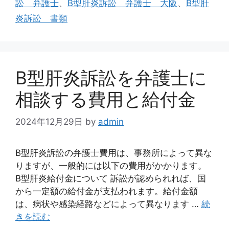
訟 弁護士
、
B型肝炎訴訟 弁護士 大阪
、
B型肝
リ
炎訴訟 書類
ー
B型肝炎訴訟を弁護士に
相談する費用と給付金
2024年12月29日
by
admin
B型肝炎訴訟の弁護士費用は、事務所によって異な
りますが、一般的には以下の費用がかかります。
B型肝炎給付金について 訴訟が認められれば、国
から一定額の給付金が支払われます。給付金額
は、病状や感染経路などによって異なります …
続
きを読む